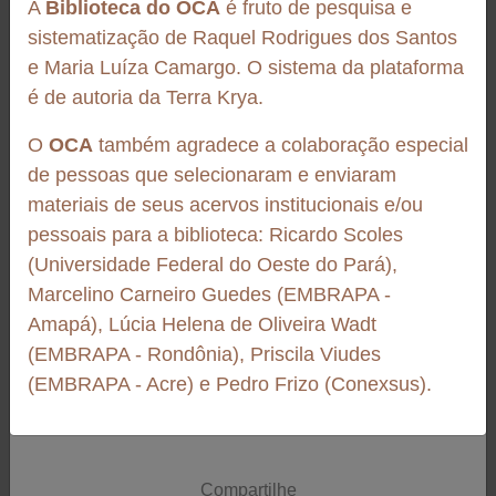
A
Biblioteca do OCA
é fruto de pesquisa e
Autores:
André Machado
d...
sistematização de Raquel Rodrigues dos Santos
Organizadores:
Julianna Marocollo, Fernanda
e Maria Luíza Camargo. O sistema da plataforma
Alvarenga, André Machado, André Tomasi, Thiago
é de autoria da Terra Krya.
S. Araújo
O
OCA
também agradece a colaboração especial
Páginas:
15
de pessoas que selecionaram e enviaram
Vídeo
Idiomas:
Português
materiais de seus acervos institucionais e/ou
Boas Práticas Na Prática - Semear Castanha
pessoais para a biblioteca: Ricardo Scoles
Instituição:
Observatório Castanha da Amazônia
Neste vídeo, o Coletivo Semear Castanha apresenta, de forma simples
(Universidade Federal do Oeste do Pará),
e direta, os principais conceitos e recomendações para o manejo
Cidade:
Brasília
Marcelino Carneiro Guedes (EMBRAPA -
adequado da castanha-do-Brasil. Da coleta ao armazenamento,
Amapá), Lúcia Helena de Oliveira Wadt
passa...
Baixar documento
(EMBRAPA - Rondônia), Priscila Viudes
251113_OCARoadmap-para-Programa-de-
(EMBRAPA - Acre) e Pedro Frizo (Conexsus).
Relacionamento-Etico-do-OCA.pptx (3)
Compartilhe