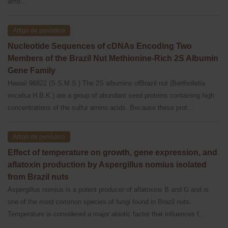
amb...
Artigo de periódico
Nucleotide Sequences of cDNAs Encoding Two
Members of the Brazil Nut Methionine-Rich 2S Albumin
Gene Family
Hawaii 96822 (S.S.M.S.) The 2S albumins ofBrazil nut (Bertholletia
excelsa H.B.K.) are a group of abundant seed proteins containing high
concentrations of the sulfur amino acids. Because these prot...
Artigo de periódico
Effect of temperature on growth, gene expression, and
aflatoxin production by Aspergillus nomius isolated
from Brazil nuts
Aspergillus nomius is a potent producer of aflatoxins B and G and is
one of the most common species of fungi found in Brazil nuts.
Temperature is considered a major abiotic factor that influences f...