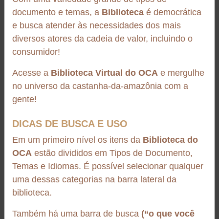
documento e temas, a
Biblioteca
é democrática
e busca atender às necessidades dos mais
diversos atores da cadeia de valor, incluindo o
consumidor!
Acesse a
Biblioteca Virtual do OCA
e mergulhe
1266
itens encontrados
no universo da castanha-da-amazônia com a
gente!
DICAS DE BUSCA E USO
Em um primeiro nível os itens da
Biblioteca do
OCA
estão divididos em Tipos de Documento,
Temas e Idiomas. É possível selecionar qualquer
Material didático/cartilha
uma dessas categorias na barra lateral da
biblioteca.
ROADMAP PARA
Material didático/cartilha
PROGRAMA DE
Roadmap para Programa de Relacionamento Ético do
Também há uma barra de busca
(“o que você