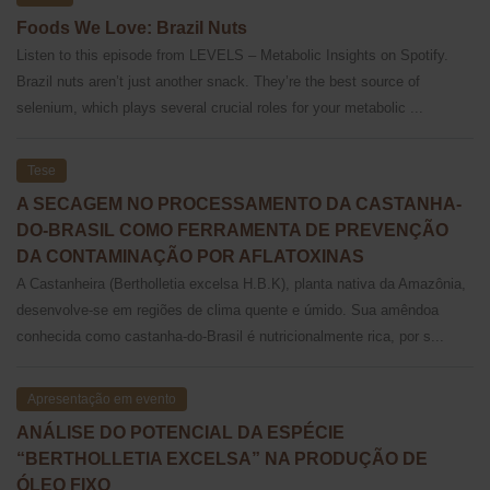
Foods We Love: Brazil Nuts
Listen to this episode from LEVELS – Metabolic Insights on Spotify.
Brazil nuts aren’t just another snack. They’re the best source of
selenium, which plays several crucial roles for your metabolic ...
Tese
A SECAGEM NO PROCESSAMENTO DA CASTANHA-
DO-BRASIL COMO FERRAMENTA DE PREVENÇÃO
DA CONTAMINAÇÃO POR AFLATOXINAS
A Castanheira (Bertholletia excelsa H.B.K), planta nativa da Amazônia,
desenvolve-se em regiões de clima quente e úmido. Sua amêndoa
conhecida como castanha-do-Brasil é nutricionalmente rica, por s...
Apresentação em evento
ANÁLISE DO POTENCIAL DA ESPÉCIE
“BERTHOLLETIA EXCELSA” NA PRODUÇÃO DE
ÓLEO FIXO