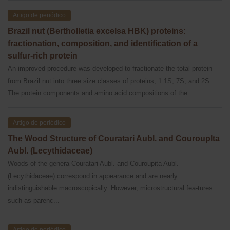
Artigo de periódico
Brazil nut (Bertholletia excelsa HBK) proteins:
fractionation, composition, and identification of a
sulfur-rich protein
An improved procedure was developed to fractionate the total protein
from Brazil nut into three size classes of proteins, 1 1S, 7S, and 2S.
The protein components and amino acid compositions of the...
Artigo de periódico
The Wood Structure of Couratari Aubl. and Courouplta
Aubl. (Lecythidaceae)
Woods of the genera Couratari Aubl. and Couroupita Aubl.
(Lecythidaceae) correspond in appearance and are nearly
indistinguishable macroscopically. However, microstructural fea-tures
such as parenc...
Artigo de periódico