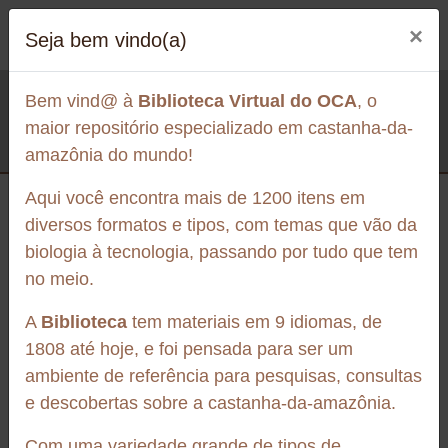
×
Seja bem vindo(a)
Biblioteca
Bem vind@ à
Biblioteca Virtual do OCA
, o
Roadmap para Programa de Relacionamento Ético do
maior repositório especializado em castanha-da-
OCA
amazônia do mundo!
Aqui você encontra mais de 1200 itens em
diversos formatos e tipos, com temas que vão da
biologia à tecnologia, passando por tudo que tem
no meio.
A
Biblioteca
tem materiais em 9 idiomas, de
1808 até hoje, e foi pensada para ser um
Sobre a biblioteca
ambiente de referência para pesquisas, consultas
e descobertas sobre a castanha-da-amazônia.
Com uma variedade grande de tipos de