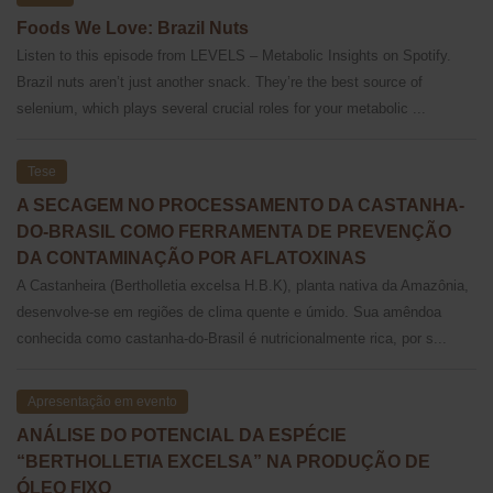
Foods We Love: Brazil Nuts
Listen to this episode from LEVELS – Metabolic Insights on Spotify.
Brazil nuts aren’t just another snack. They’re the best source of
selenium, which plays several crucial roles for your metabolic ...
Tese
A SECAGEM NO PROCESSAMENTO DA CASTANHA-
DO-BRASIL COMO FERRAMENTA DE PREVENÇÃO
DA CONTAMINAÇÃO POR AFLATOXINAS
A Castanheira (Bertholletia excelsa H.B.K), planta nativa da Amazônia,
desenvolve-se em regiões de clima quente e úmido. Sua amêndoa
conhecida como castanha-do-Brasil é nutricionalmente rica, por s...
Apresentação em evento
ANÁLISE DO POTENCIAL DA ESPÉCIE
“BERTHOLLETIA EXCELSA” NA PRODUÇÃO DE
ÓLEO FIXO