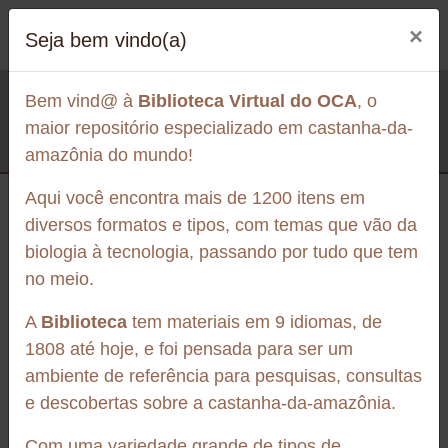
×
Seja bem vindo(a)
Artigo de periódico
ARMAZENAMENTO DA
Biblioteca
Bem vind@ à
Biblioteca Virtual do OCA
, o
CASTANHA DO PARÁ COM E
Armazenamento da castanha do pará com e sem casca:
maior repositório especializado em castanha-da-
SEM CASCA: EFEITO DA
efeito da temperatura na resistência ao ranço
amazônia do mundo!
TEMPERATURA NA
Aqui você encontra mais de 1200 itens em
RESISTÊNCIA AO RANÇO
diversos formatos e tipos, com temas que vão da
biologia à tecnologia, passando por tudo que tem
Publicado em: 1993
no meio.
Sanitário
O presente trabalho visou ao estudo do comportamento
A
Biblioteca
tem materiais em 9 idiomas, de
da fração lipídica de castanhas do Pará em casca e
1808 até hoje, e foi pensada para ser um
Sobre a biblioteca
descascadas, conservadas por 4 meses em sacos de
ambiente de referência para pesquisas, consultas
papel Kraft, nas seguintes condições: ao ambiente, a
e descobertas sobre a castanha-da-amazônia.
2°C e -15°C. Nas castanhas em casca, mantidas ao
ambiente, a formação de peróxidos somente ocorreu a
Com uma variedade grande de tipos de