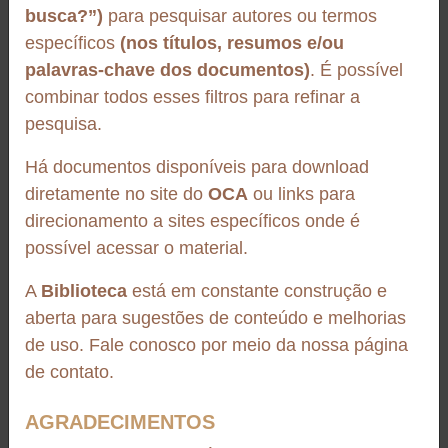
OCA
busca?”)
para pesquisar autores ou termos
em casca.
A Nota Conceitual do Programa de Relacionamento Ético apresenta os
específicos
(nos títulos, resumos e/ou
princípios, referências internacionais e o roteiro inicial para estruturar
Autores:
M.A.A. Ribeiro, M.A.B. Regitano-D'arce, U.A.
palavras-chave dos documentos)
. É possível
um programa destinado a fortalecer relações comerciais ...
Lima, C.E. Baggio
combinar todos esses filtros para refinar a
pesquisa.
Editora:
Escola Superior de Agricultura "Luiz de
Queiroz"
Há documentos disponíveis para download
Páginas:
343-348
diretamente no site do
OCA
ou links para
direcionamento a sites específicos onde é
Fonte:
Scientia Agricola, v. 50
possível acessar o material.
Idiomas:
Português
A
Biblioteca
está em constante construção e
Cidade:
Piracicaba-SP
Livro
aberta para sugestões de conteúdo e melhorias
Castanha-da-Amazônia: estudos sobre a espécie e sua
de uso. Fale conosco por meio da nossa página
DOI:
10.1590/S0103-90161993000300004
cadeia de valor (Embrapa, 2023)
de contato.
Storage
Óleos e gorduras
Oils and fats
Armazenamento
Coleção em quatro volumes que aprofunda os aspectos sociais,
tecnológicos, ecológicos e de cultivo da castanheira-da-Amazônia
AGRADECIMENTOS
Almacenamiento
Rancidity
Rancidez
Ranço
(Bertholletia excelsa). A obra destaca a relevância da espécie para o
Aceites y grasas