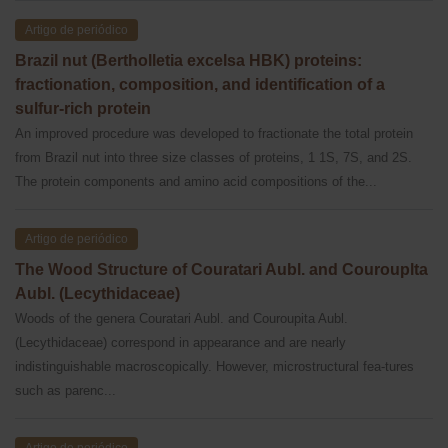
Artigo de periódico
Brazil nut (Bertholletia excelsa HBK) proteins:
fractionation, composition, and identification of a
sulfur-rich protein
An improved procedure was developed to fractionate the total protein
from Brazil nut into three size classes of proteins, 1 1S, 7S, and 2S.
The protein components and amino acid compositions of the...
Artigo de periódico
The Wood Structure of Couratari Aubl. and Courouplta
Aubl. (Lecythidaceae)
Woods of the genera Couratari Aubl. and Couroupita Aubl.
(Lecythidaceae) correspond in appearance and are nearly
indistinguishable macroscopically. However, microstructural fea-tures
such as parenc...
Artigo de periódico