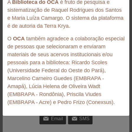
A
Biblioteca do OCA
é fruto de pesquisa e
d...
sistematização de Raquel Rodrigues dos Santos
Baixar documento
e Maria Luíza Camargo. O sistema da plataforma
https://www.revistas.usp.br/sa/article/view/20128
é de autoria da Terra Krya.
Baixar documento
O
OCA
também agradece a colaboração especial
http://www.scielo.br/scielo.php?
de pessoas que selecionaram e enviaram
script=sci_arttext&pid=S0103-
Vídeo
materiais de seus acervos institucionais e/ou
90161993000300004&lng=pt&tlng=pt
Boas Práticas Na Prática - Semear Castanha
pessoais para a biblioteca: Ricardo Scoles
Neste vídeo, o Coletivo Semear Castanha apresenta, de forma simples
(Universidade Federal do Oeste do Pará),
e direta, os principais conceitos e recomendações para o manejo
Marcelino Carneiro Guedes (EMBRAPA -
Compartilhe
adequado da castanha-do-Brasil. Da coleta ao armazenamento,
Amapá), Lúcia Helena de Oliveira Wadt
passa...
Facebook
LinkedIn
Tumblr
(EMBRAPA - Rondônia), Priscila Viudes
(EMBRAPA - Acre) e Pedro Frizo (Conexsus).
Pinterest
Reddit
Twitter
Email
SMS