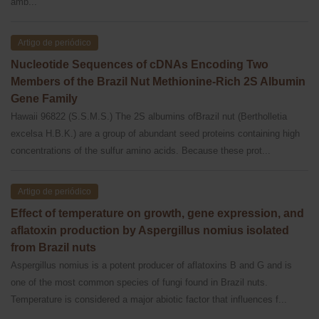
amb...
Artigo de periódico
Nucleotide Sequences of cDNAs Encoding Two
Members of the Brazil Nut Methionine-Rich 2S Albumin
Gene Family
Hawaii 96822 (S.S.M.S.) The 2S albumins ofBrazil nut (Bertholletia
excelsa H.B.K.) are a group of abundant seed proteins containing high
concentrations of the sulfur amino acids. Because these prot...
Artigo de periódico
Effect of temperature on growth, gene expression, and
aflatoxin production by Aspergillus nomius isolated
from Brazil nuts
Aspergillus nomius is a potent producer of aflatoxins B and G and is
one of the most common species of fungi found in Brazil nuts.
Temperature is considered a major abiotic factor that influences f...