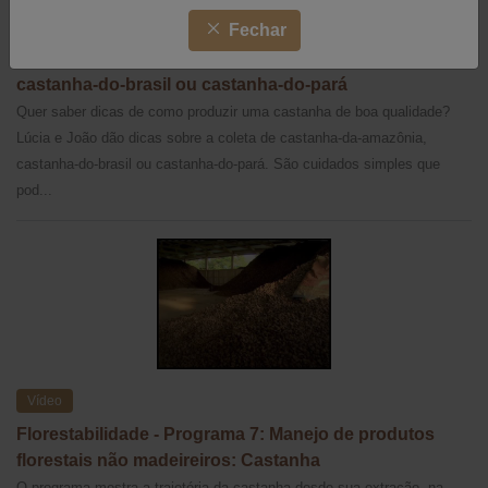
Vídeo
Fechar
Boas práticas para a coleta da castanha-da-amazônia,
castanha-do-brasil ou castanha-do-pará
Quer saber dicas de como produzir uma castanha de boa qualidade?
Lúcia e João dão dicas sobre a coleta de castanha-da-amazônia,
castanha-do-brasil ou castanha-do-pará. São cuidados simples que
pod...
Vídeo
Florestabilidade - Programa 7: Manejo de produtos
florestais não madeireiros: Castanha
O programa mostra a trajetória da castanha desde sua extração, na