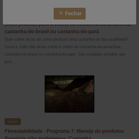
Fechar
Vídeo
Boas práticas para a coleta da castanha-da-amazônia,
castanha-do-brasil ou castanha-do-pará
Quer saber dicas de como produzir uma castanha de boa qualidade?
Lúcia e João dão dicas sobre a coleta de castanha-da-amazônia,
castanha-do-brasil ou castanha-do-pará. São cuidados simples que
pod...
Vídeo
Florestabilidade - Programa 7: Manejo de produtos
florestais não madeireiros: Castanha