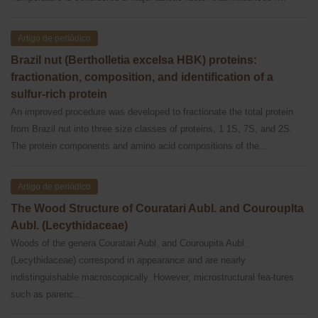
Artigo de periódico
Brazil nut (Bertholletia excelsa HBK) proteins:
fractionation, composition, and identification of a
sulfur-rich protein
An improved procedure was developed to fractionate the total protein
from Brazil nut into three size classes of proteins, 1 1S, 7S, and 2S.
The protein components and amino acid compositions of the...
Artigo de periódico
The Wood Structure of Couratari Aubl. and Courouplta
Aubl. (Lecythidaceae)
Woods of the genera Couratari Aubl. and Couroupita Aubl.
(Lecythidaceae) correspond in appearance and are nearly
indistinguishable macroscopically. However, microstructural fea-tures
such as parenc...