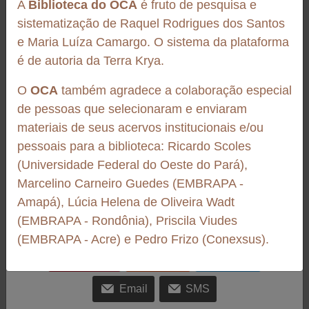
A
Biblioteca do OCA
é fruto de pesquisa e
(Bertholletia excelsa). A obra destaca a relevância da espécie para o
sistematização de Raquel Rodrigues dos Santos
DOI:
10.1007/s12550-019-00380-w
d...
e Maria Luíza Camargo. O sistema da plataforma
Ecologia
Mycotoxins
qPCR
Aflatoxinas
aflatoxin
é de autoria da Terra Krya.
aflatoxina
Ecology
micotoxinas
Ecología
O
OCA
também agradece a colaboração especial
de pessoas que selecionaram e enviaram
Baixar documento
materiais de seus acervos institucionais e/ou
http://link.springer.com/10.1007/s12550-019-
Vídeo
pessoais para a biblioteca: Ricardo Scoles
00380-w
Boas Práticas Na Prática - Semear Castanha
(Universidade Federal do Oeste do Pará),
Neste vídeo, o Coletivo Semear Castanha apresenta, de forma simples
Marcelino Carneiro Guedes (EMBRAPA -
e direta, os principais conceitos e recomendações para o manejo
Amapá), Lúcia Helena de Oliveira Wadt
Compartilhe
adequado da castanha-do-Brasil. Da coleta ao armazenamento,
(EMBRAPA - Rondônia), Priscila Viudes
Facebook
LinkedIn
Tumblr
passa...
(EMBRAPA - Acre) e Pedro Frizo (Conexsus).
Pinterest
Reddit
Twitter
Email
SMS