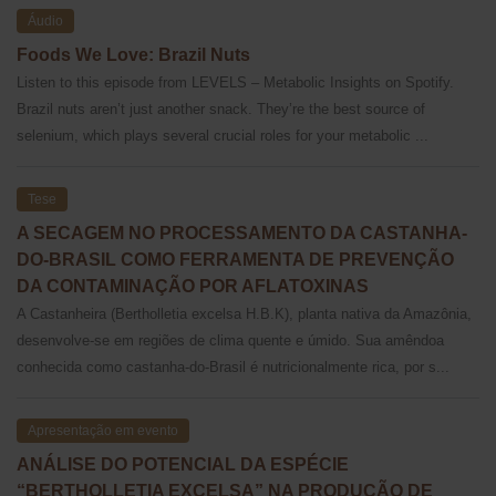
Áudio
Foods We Love: Brazil Nuts
Listen to this episode from LEVELS – Metabolic Insights on Spotify.
Brazil nuts aren’t just another snack. They’re the best source of
selenium, which plays several crucial roles for your metabolic ...
Tese
A SECAGEM NO PROCESSAMENTO DA CASTANHA-
DO-BRASIL COMO FERRAMENTA DE PREVENÇÃO
DA CONTAMINAÇÃO POR AFLATOXINAS
A Castanheira (Bertholletia excelsa H.B.K), planta nativa da Amazônia,
desenvolve-se em regiões de clima quente e úmido. Sua amêndoa
conhecida como castanha-do-Brasil é nutricionalmente rica, por s...
Apresentação em evento
ANÁLISE DO POTENCIAL DA ESPÉCIE
“BERTHOLLETIA EXCELSA” NA PRODUÇÃO DE