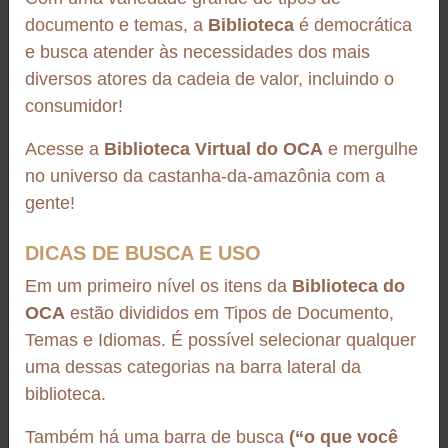
abiotic factor that influences fungal colonization and
documento e temas, a
Biblioteca
é democrática
aflatoxin production in nuts during pre- and post-harvest.
e busca atender às necessidades dos mais
Therefore, assessment of the response of aflatoxigenic
diversos atores da cadeia de valor, incluindo o
species to different temperatures is important to add
information about the understanding of aflatoxin
consumidor!
production by Aspergillus nomius and may help in the
Acesse a
Biblioteca Virtual do OCA
e mergulhe
development of new strategies to prevent aflatoxin
no universo da castanha-da-amazônia com a
contamination. The aim of this study was to evaluate the
1266
itens encontrados
effect of temperature (25, 30, and 35 degrees C) on the
gente!
radial growth, aflatoxin production (B and G), and
aflatoxin gene expression of seven A. nomius strains
DICAS DE BUSCA E USO
isolated from Brazil nuts. The optimal temperature for
Em um primeiro nível os itens da
Biblioteca do
growth was 30 degrees C and was also the best
OCA
estão divididos em Tipos de Documento,
condition for the expression of the aflR, aflD, and aflQ
Temas e Idiomas. É possível selecionar qualquer
genes. However, maximum production of aflatoxins B
uma dessas categorias na barra lateral da
and G occurred at 25 degrees C. Interestingly, high
expression of the structural gene aflQ was observed in
biblioteca.
the maximum aflatoxin production condition (25 degrees
Material didático/cartilha
Também há uma barra de busca
(“o que você
C). The present study demonstrates that temperature