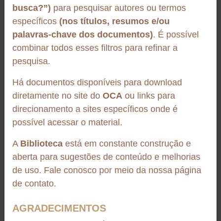
Roadmap para Programa de Relacionamento Ético do
busca?”)
para pesquisar autores ou termos
may influence aflatoxin production by A. nomius. The
OCA
combination of molecular and physiological data aids
específicos
(nos títulos, resumos e/ou
A Nota Conceitual do Programa de Relacionamento Ético apresenta os
the understanding of the aflatoxigenic species response
palavras-chave dos documentos)
. É possível
princípios, referências internacionais e o roteiro inicial para estruturar
to different temperatures and can assist in predicting the
combinar todos esses filtros para refinar a
um programa destinado a fortalecer relações comerciais ...
driving environmental factors that influence aflatoxin
pesquisa.
contamination of Brazil nuts.
Há documentos disponíveis para download
Autores:
Nathália B. S. Yunes, Rodrigo C. Oliveira,
diretamente no site do
OCA
ou links para
Tatiana A. Reis, Arianne C. Baquião, Liliana O.
direcionamento a sites específicos onde é
Rocha, Benedito Correa
possível acessar o material.
Editora:
SPRINGER HEIDELBERG
A
Biblioteca
está em constante construção e
Páginas:
173-180
aberta para sugestões de conteúdo e melhorias
Livro
Fonte:
de uso. Fale conosco por meio da nossa página
Mycotoxin Research, v. 36
Castanha-da-Amazônia: estudos sobre a espécie e sua
de contato.
Idiomas:
Inglês
cadeia de valor (Embrapa, 2023)
Coleção em quatro volumes que aprofunda os aspectos sociais,
AGRADECIMENTOS
Cidade:
TIERGARTENSTRASSE 17, D-69121
tecnológicos, ecológicos e de cultivo da castanheira-da-Amazônia
HEIDELBERG, GERMANY