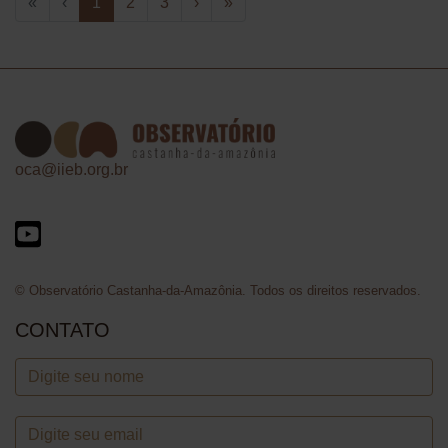
«
‹
1
2
3
›
»
oca@iieb.org.br
© Observatório Castanha-da-Amazônia. Todos os direitos reservados.
CONTATO