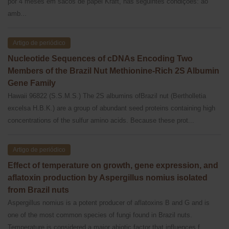
por 4 meses em sacos de papel Kraft, nas seguintes condições: ao
amb...
Artigo de periódico
Nucleotide Sequences of cDNAs Encoding Two
Members of the Brazil Nut Methionine-Rich 2S Albumin
Gene Family
Hawaii 96822 (S.S.M.S.) The 2S albumins ofBrazil nut (Bertholletia
excelsa H.B.K.) are a group of abundant seed proteins containing high
concentrations of the sulfur amino acids. Because these prot...
Artigo de periódico
Effect of temperature on growth, gene expression, and
aflatoxin production by Aspergillus nomius isolated
from Brazil nuts
Aspergillus nomius is a potent producer of aflatoxins B and G and is
one of the most common species of fungi found in Brazil nuts.
Temperature is considered a major abiotic factor that influences f...