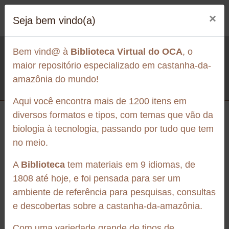
×
Seja bem vindo(a)
Artigo de periódico
EFFECT OF TEMPERATURE
Biblioteca
Bem vind@ à
Biblioteca Virtual do OCA
, o
ON GROWTH, GENE
Effect of temperature on growth, gene expression, and
maior repositório especializado em castanha-da-
EXPRESSION, AND
aflatoxin production by Aspergillus nomius isolated from
amazônia do mundo!
Brazil nuts
AFLATOXIN PRODUCTION
Aqui você encontra mais de 1200 itens em
BY ASPERGILLUS NOMIUS
diversos formatos e tipos, com temas que vão da
ISOLATED FROM BRAZIL
biologia à tecnologia, passando por tudo que tem
NUTS
no meio.
Publicado em: 2020
A
Biblioteca
tem materiais em 9 idiomas, de
Sanitário
1808 até hoje, e foi pensada para ser um
Sobre a biblioteca
ambiente de referência para pesquisas, consultas
Aspergillus nomius is a potent producer of aflatoxins B
e descobertas sobre a castanha-da-amazônia.
and G and is one of the most common species of fungi
found in Brazil nuts. Temperature is considered a major
Com uma variedade grande de tipos de